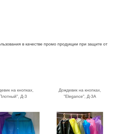
льзования в качестве промо продукции при защите от
евик на кнопках,
Дождевик на кнопках,
Дождев
Плотный", Д-3
"Elegance", Д-3А